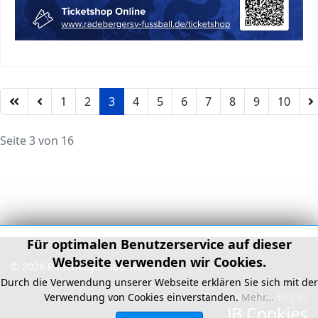
1
2
3
4
5
6
7
8
9
10
Seite 3 von 16
Für optimalen Benutzerservice auf dieser
Webseite verwenden wir Cookies.
© 2026 Radeberger Sportverein
">
Durch die Verwendung unserer Webseite erklären Sie sich mit der
Impressum
Datenschutz
Log In
Verwendung von Cookies einverstanden.
Mehr...
JB Cookies