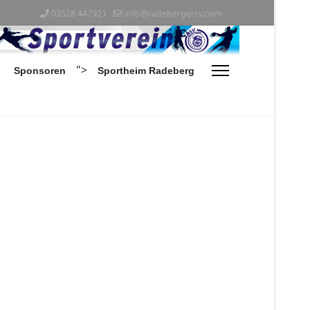
03528 447921
info@radebergersv.com
">
Sponsoren
Sportheim Radeberg